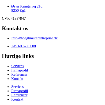
Øster Kringelvej 21d
8250 Egå
CVR 41387947
Kontakt os
Info@hoeghmurerentreprise.dk
+45 60 62 01 08
Hurtige links
Services
Firmaprofil
Referencer
Kontakt
Services
Firmaprofil
Referencer
Kontakt