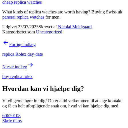
cheap replica watches
What kinds of replica watches are worth having? Buying Swiss uk
panerai replica watches
for men.
Udgivet
23/07/2025
Skrevet af
Nicolai Meldgaard
Kategoriseret som
Uncategorized
Indlægsnavigation
Forrige indlæg
replica Rolex day-date
Næste indlæg
buy replica rolex
Hvordan kan vi hjælpe dig?
Vi vil gerne høre fra dig! Du er altid velkommen til at tage kontakt
og få en helt uforpligtende snak om, hvad vi kan hjælpe dig med.
60620108
Skriv til os