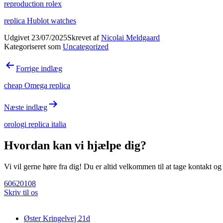
reproduction rolex
replica Hublot watches
Udgivet
23/07/2025
Skrevet af
Nicolai Meldgaard
Kategoriseret som
Uncategorized
Indlægsnavigation
Forrige indlæg
cheap Omega replica
Næste indlæg
orologi replica italia
Hvordan kan vi hjælpe dig?
Vi vil gerne høre fra dig! Du er altid velkommen til at tage kontakt o
60620108
Skriv til os
Øster Kringelvej 21d