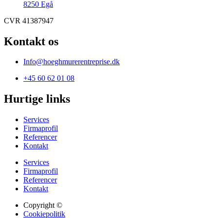
8250 Egå
CVR 41387947
Kontakt os
Info@hoeghmurerentreprise.dk
+45 60 62 01 08
Hurtige links
Services
Firmaprofil
Referencer
Kontakt
Services
Firmaprofil
Referencer
Kontakt
Copyright ©
Cookiepolitik