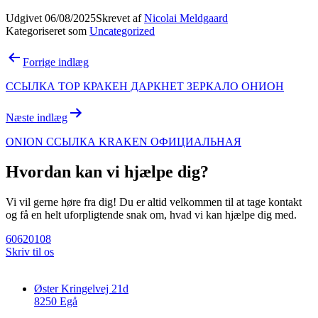
Udgivet
06/08/2025
Skrevet af
Nicolai Meldgaard
Kategoriseret som
Uncategorized
Indlægsnavigation
Forrige indlæg
ССЫЛКА ТОР КРАКЕН ДАРКНЕТ ЗЕРКАЛО ОНИОН
Næste indlæg
ONION ССЫЛКА KRAKEN ОФИЦИАЛЬНАЯ
Hvordan kan vi hjælpe dig?
Vi vil gerne høre fra dig! Du er altid velkommen til at tage kontakt
og få en helt uforpligtende snak om, hvad vi kan hjælpe dig med.
60620108
Skriv til os
Øster Kringelvej 21d
8250 Egå